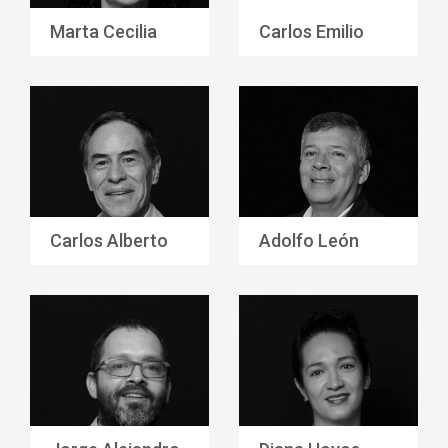
Marta Cecilia
Carlos Emilio
Betancur García
García Duque
Carlos Alberto
Adolfo León
Ospina Herrera
Grisales Vargas