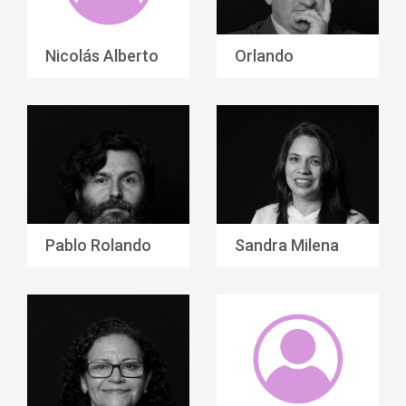
Nicolás Alberto
Orlando
Duque
Londoño
Betancourt
Pablo Rolando
Sandra Milena
Arango
Lince Salazar