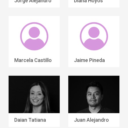
Jorge Alejandro
Diana Hoyos
Flórez
Valdés
Marcela Castillo
Jaime Pineda
Villegas
Muñoz
Daian Tatiana
Juan Alejandro
Flórez Quintero
Chindoy Chindoy